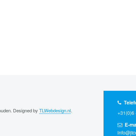
Tele
houden. Designed by
TLWebdesign.nl
.
+31(0)6
E-ma
info@jtc